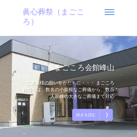
Skip
眞心葬祭（まごこ
to
content
ろ）
まごころ会館峰山
ご遺族様の想いをかたちに・・・ まごころ
葬祭では、数名の小規模なご葬儀から、数百
人規模の大きなご葬儀まで対応
❬
❭
❭
続きを読む