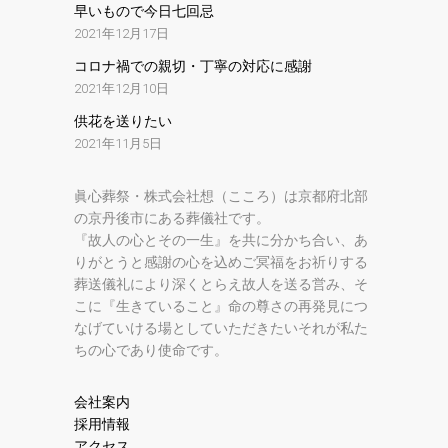
早いもので今日七回忌
2021年12月17日
コロナ禍での親切・丁寧の対応に感謝
2021年12月10日
供花を送りたい
2021年11月5日
眞心葬祭・株式会社想（こころ）は京都府北部
の京丹後市にある葬儀社です。
『故人の心とその一生』を共に分かち合い、あ
りがとうと感謝の心を込めご冥福をお祈りする
葬送儀礼により深くとらえ故人を送る営み、そ
こに『生きていること』命の尊さの再発見につ
なげていける場としていただきたいそれが私た
ちの心であり使命です。
会社案内
採用情報
アクセス