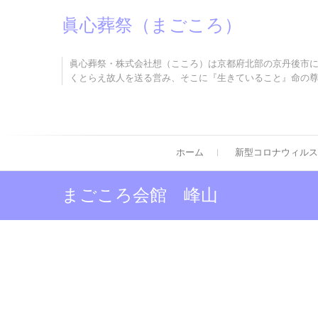
Skip
眞心葬祭（まごころ）
to
content
眞心葬祭・株式会社想（こころ）は京都府北部の京丹後市
くとらえ故人を送る営み、そこに『生きていること』命の
ホーム
新型コロナウィルス
まごころ会館 峰山