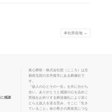
本社所在地
→
眞心葬祭・株式会社想（こころ）は京
都府北部の京丹後市にある葬儀社で
す。
『故人の心とその一生』を共に分かち
合い、ありがとうと感謝の心を込めご
応に感謝
冥福をお祈りする葬送儀礼により深く
とらえ故人を送る営み、そこに『生き
ていること』命の尊さの再発見につな