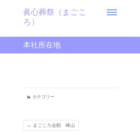
Skip
眞心葬祭（まごこ
to
content
ろ）
本社所在地
カテゴリー:
←
まごころ会館 峰山