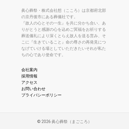
眞心葬祭・株式会社想（こころ）は京都府北部
の京丹後市にある葬儀社です。
『故人の心とその一生』を共に分かち合い、あ
りがとうと感謝の心を込めご冥福をお祈りする
葬送儀礼により深くとらえ故人を送る営み、そ
こに『生きていること』命の尊さの再発見につ
なげていける場としていただきたいそれが私た
ちの心であり使命です。
会社案内
採用情報
アクセス
お問い合わせ
プライバシーポリシー
© 2026
眞心葬祭（まごころ）