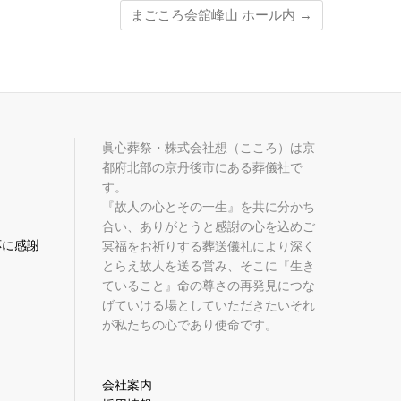
まごころ会舘峰山 ホール内
→
眞心葬祭・株式会社想（こころ）は京
都府北部の京丹後市にある葬儀社で
す。
『故人の心とその一生』を共に分かち
合い、ありがとうと感謝の心を込めご
応に感謝
冥福をお祈りする葬送儀礼により深く
とらえ故人を送る営み、そこに『生き
ていること』命の尊さの再発見につな
げていける場としていただきたいそれ
が私たちの心であり使命です。
会社案内