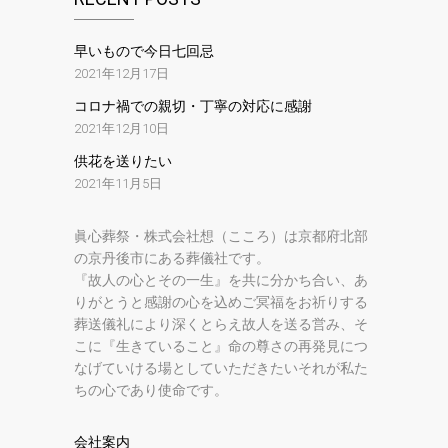
早いもので今日七回忌
2021年12月17日
コロナ禍での親切・丁寧の対応に感謝
2021年12月10日
供花を送りたい
2021年11月5日
眞心葬祭・株式会社想（こころ）は京都府北部
の京丹後市にある葬儀社です。
『故人の心とその一生』を共に分かち合い、あ
りがとうと感謝の心を込めご冥福をお祈りする
葬送儀礼により深くとらえ故人を送る営み、そ
こに『生きていること』命の尊さの再発見につ
なげていける場としていただきたいそれが私た
ちの心であり使命です。
会社案内