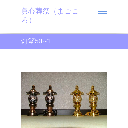
Skip
眞心葬祭（まごこ
to
content
ろ）
灯篭50~1