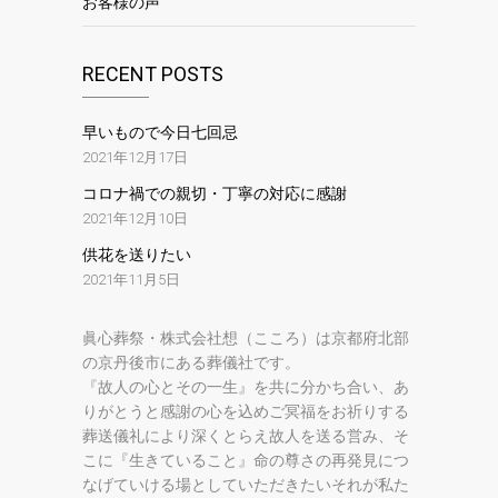
お客様の声
RECENT POSTS
早いもので今日七回忌
2021年12月17日
コロナ禍での親切・丁寧の対応に感謝
2021年12月10日
供花を送りたい
2021年11月5日
眞心葬祭・株式会社想（こころ）は京都府北部
の京丹後市にある葬儀社です。
『故人の心とその一生』を共に分かち合い、あ
りがとうと感謝の心を込めご冥福をお祈りする
葬送儀礼により深くとらえ故人を送る営み、そ
こに『生きていること』命の尊さの再発見につ
なげていける場としていただきたいそれが私た