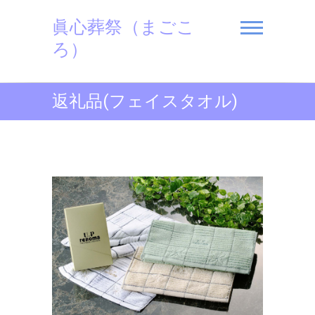
Skip
眞心葬祭（まごこ
to
content
ろ）
返礼品(フェイスタオル)