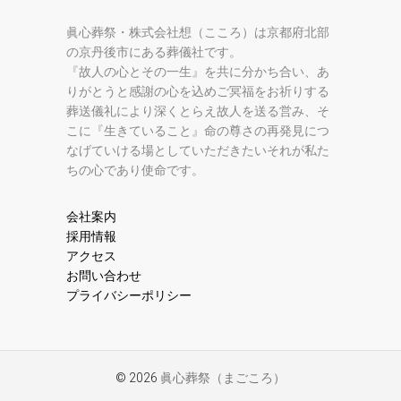
眞心葬祭・株式会社想（こころ）は京都府北部
の京丹後市にある葬儀社です。
『故人の心とその一生』を共に分かち合い、あ
りがとうと感謝の心を込めご冥福をお祈りする
葬送儀礼により深くとらえ故人を送る営み、そ
こに『生きていること』命の尊さの再発見につ
なげていける場としていただきたいそれが私た
ちの心であり使命です。
会社案内
採用情報
アクセス
お問い合わせ
プライバシーポリシー
© 2026
眞心葬祭（まごころ）