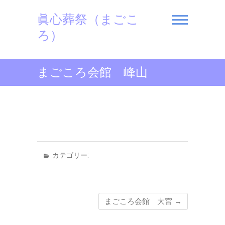
Skip
眞心葬祭（まごこ
to
content
ろ）
まごころ会館 峰山
カテゴリー:
まごころ会館 大宮
→