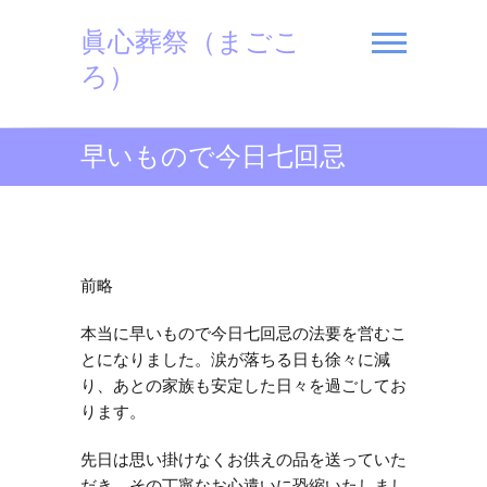
Skip
眞心葬祭（まごこ
to
content
ろ）
早いもので今日七回忌
前略
本当に早いもので今日七回忌の法要を営むこ
とになりました。涙が落ちる日も徐々に減
り、あとの家族も安定した日々を過ごしてお
ります。
先日は思い掛けなくお供えの品を送っていた
だき、その丁寧なお心遣いに恐縮いたしまし