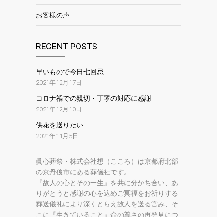
お客様の声
RECENT POSTS
早いもので今日七回忌
2021年12月17日
コロナ禍での親切・丁寧の対応に感謝
2021年12月10日
供花を送りたい
2021年11月5日
眞心葬祭・株式会社想（こころ）は京都府北部
の京丹後市にある葬儀社です。
『故人の心とその一生』を共に分かち合い、あ
りがとうと感謝の心を込めご冥福をお祈りする
葬送儀礼により深くとらえ故人を送る営み、そ
こに『生きていること』命の尊さの再発見につ